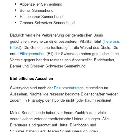
Appenzeller Sennenhund
Berner Sennenhund
Entlebucher Sennenhund
Grosser Schweizer Sennenhund
Dadurch wird eine Verbreiterung der genetischen Basis
geschaffen, welche zu einer besonderen Vitalität führt (
Heterosis
Effekt
). Die Genetische Isolierung ist die Wurzel des Übels. Die
erste
Filialgeneration
(F1) der Swissydog haben gesundheitliche
Vorteile gegenüber den reinrassigen Appenzeller, Entlebucher,
Berner und Grossen Schweizer Sennenhund.
Einheitliches Aussehen
Swissydog sind nach der
Reziprozitätsregel
einheitlich im
Aussehen. Nachteilige rezessiv bedingte Eigenschaften werden
zudem im Phänotyp der Hybride nicht (oder kaum) realisiert.
Meine Sennenhunde haben vor ihrem Zuchteinsatz viele
verschiedene veterinärmedizinische Untersuchungen. Alle
Elterntiere sind geröntgt auf Hüfte, Ellenbogen und
Schulter, haben Herz, Nieren Schalluntersuchungen,