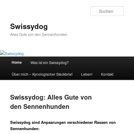
Zum
primären
Such
Inhalt
springen
Swissydog
Alles Gute von den Sennenhunden
Hauptmenü
Home
Was ist ein Swissydog?
Über mich – Kynologischer Steckbrief
Leben!
Kontakt
Swissydog: Alles Gute von
den Sennenhunden
Swissydog sind Anpaarungen verschiedener Rassen von
Sennenhunden: