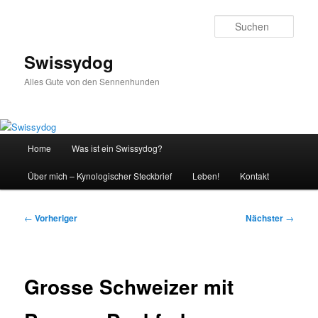
Zum
primären
Such
Inhalt
springen
Swissydog
Alles Gute von den Sennenhunden
Hauptmenü
Home
Was ist ein Swissydog?
Über mich – Kynologischer Steckbrief
Leben!
Kontakt
Beitragsnavigation
←
Vorheriger
Nächster
→
Grosse Schweizer mit