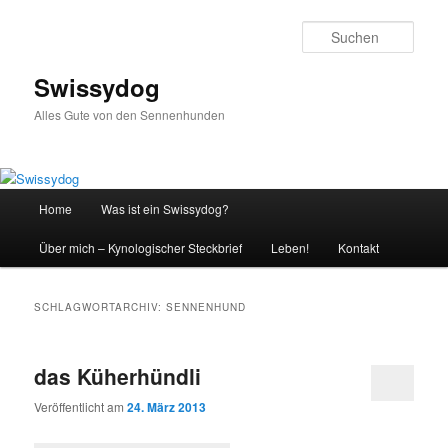
Zum
Zum
primären
sekundären
Such
Inhalt
Inhalt
springen
springen
Swissydog
Alles Gute von den Sennenhunden
Hauptmenü
Home
Was ist ein Swissydog?
Über mich – Kynologischer Steckbrief
Leben!
Kontakt
SCHLAGWORTARCHIV:
SENNENHUND
das Küherhündli
Veröffentlicht am
24. März 2013